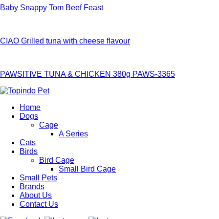
Baby Snappy Tom Beef Feast
CIAO Grilled tuna with cheese flavour
PAWSITIVE TUNA & CHICKEN 380g PAWS-3365
Home
Dogs
Cage
A Series
Cats
Birds
Bird Cage
Small Bird Cage
Small Pets
Brands
About Us
Contact Us