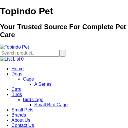
Topindo Pet
Your Trusted Source For Complete Pet
Care
List
0
Home
Dogs
Cage
A Series
Cats
Birds
Bird Cage
Small Bird Cage
Small Pets
Brands
About Us
Contact Us